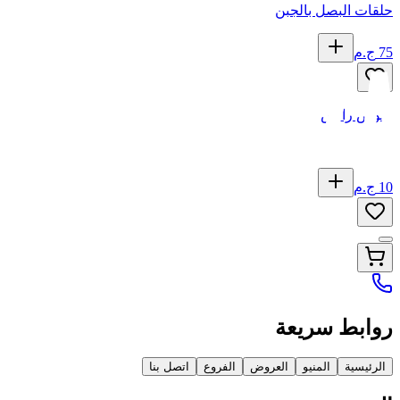
حلقات البصل بالجبن
75
ج.م
صوص رانش
10
ج.م
روابط سريعة
الرئيسية
المنيو
العروض
الفروع
اتصل بنا