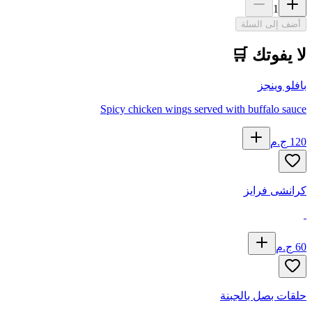
1
أضف إلى السلة
لا يفوتك 🛒
بافلو وينجز
Spicy chicken wings served with buffalo sauce
120
ج.م
كرانشى فرايز
60
ج.م
حلقات بصل بالجبنة