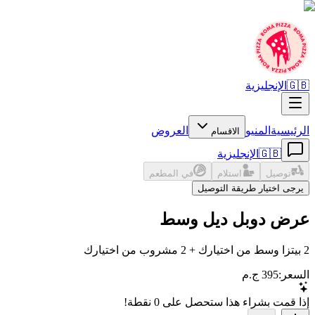
🇬🇧
الإنجليزية
الرئيسية
المنيو
العروض
الاقسام
🇬🇧
الإنجليزية
توصيل
استلام
في المطعم
يرجى اختيار طريقة التوصيل
عرض دوبل ديل وسط
2 بيتزا وسط من اختيارك + 2 مشروب من اختيارك
السعر
:
395 ج.م
إذا قمت بشراء هذا ستحصل على
0
نقطة!